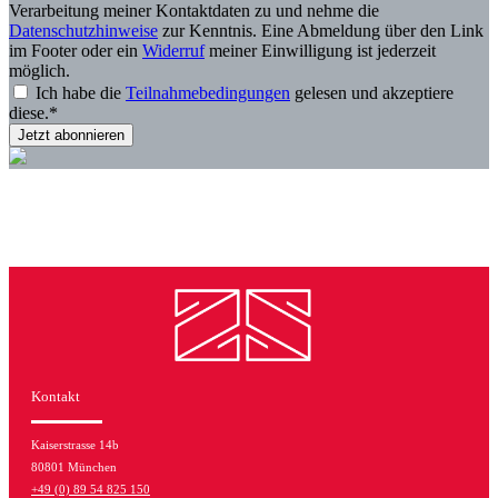
Verarbeitung meiner Kontaktdaten zu und nehme die
Momente der Reflektion und Dankbarkeit,
Datenschutzhinweise
zur Kenntnis. Eine Abmeldung über den Link
Stressmanagement und Meal Prep (ein 4-
im Footer oder ein
Widerruf
meiner Einwilligung ist jederzeit
Wochen-Plan ist inklusive!). Auch Vorschläge
möglich.
für kinderfreundliche Varianten und eine Portion
Ich habe die
Teilnahmebedingungen
gelesen und akzeptiere
Flexibilität dürfen nicht fehlen.Essen Sie sich
diese.*
jetzt gesund und glücklich!
Kontakt
Kaiserstrasse 14b
80801 München
+49 (0) 89 54 825 150