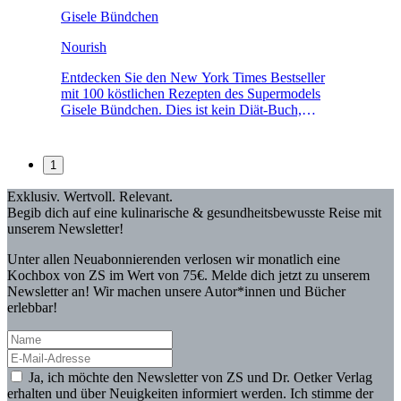
Gisele Bündchen
Nourish
Entdecken Sie den New York Times Bestseller
mit 100 köstlichen Rezepten des Supermodels
Gisele Bündchen. Dies ist kein Diät-Buch,
sondern eine Sammlung machbarer Gerichte aus
alltäglichen, nährstoffreichen Zutaten für
körperliche und mentale Gesundheit, Kraft und
1
Energie. Der Weg zu physischem Wohlbefinden
und seelischer Balance beginnt für Bündchen mit
Exklusiv. Wertvoll. Relevant.
dem Essen: gesunde, magere Proteine und eine
Begib dich auf eine kulinarische & gesundheitsbewusste Reise mit
große Vielfalt an Gemüse. Die Rezepte basieren
unserem Newsletter!
auf vollwertigen Zutaten wie Mandelmehl,
Avocadoöl und Datteln; viele sind glutenfrei.
Unter allen Neuabonnierenden verlosen wir monatlich eine
Vom Frühstück bis zum Abendessen, von
Kochbox von ZS im Wert von 75€. Melde dich jetzt zu unserem
Smoothies über Lieblingsproteine bis zu
Newsletter an! Wir machen unsere Autor*innen und Bücher
knusprigen Toppings und süßen Leckereien ist
erlebbar!
alles dabei.Eine sehr persönliche Einleitung mit
Erfahrungsberichten, Tipps und Tricks hilft
dabei, einen gesunden Lebensstil anzukurbeln,
Routinen zu schaffen und aufrechtzuerhalten. Für
Ja, ich möchte den Newsletter von ZS und Dr. Oetker Verlag
Bündchen gehören zu einem gesunden Leben
erhalten und über Neuigkeiten informiert werden. Ich stimme der
voller Energie auch Sport und Meditation,