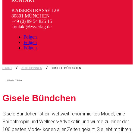
KONTAKT
KAISERSTRASSE 12B
80801 MÜNCHEN
+49 (0) 89 54 825 15
kontakt@zsverlag.de
Folgen
Folgen
Folgen
START
AUTOR:INNEN
GISELE BÜNDCHEN
©Kevin O’Brien
Gisele Bündchen
Gisele Bündchen ist ein weltweit renommiertes Model, eine
Philanthropin und Wellness-Advokatin und wurde zu einer der
100 besten Mode-Ikonen aller Zeiten gekürt. Sie lebt mit ihren