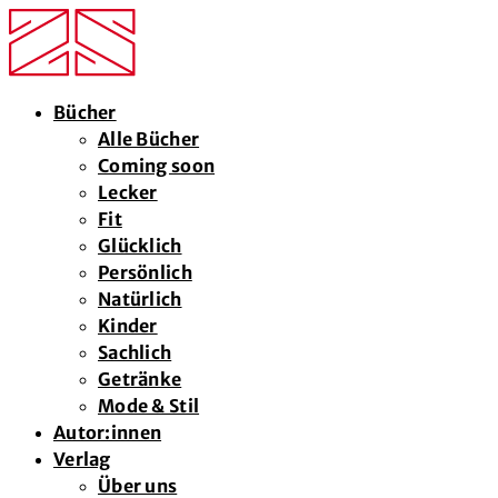
Bücher
Alle Bücher
Coming soon
Lecker
Fit
Glücklich
Persönlich
Natürlich
Kinder
Sachlich
Getränke
Mode & Stil
Autor:innen
Verlag
Über uns