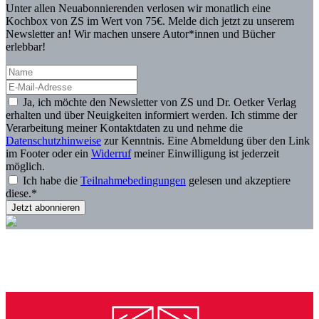
internationale Studien gesichtet und fasst leicht verständlich und
Unter allen Neuabonnierenden verlosen wir monatlich eine
praxisnah den aktuellen Stand der Forschung zusammen.
Kochbox von ZS im Wert von 75€. Melde dich jetzt zu unserem
Ergänzend lässt Dr. Klasen seine langjährige Erfahrung als
Newsletter an! Wir machen unsere Autor*innen und Bücher
Ernährungsmediziner und praktizierender Arzt einfließen. Die
erlebbar!
Autoren liefern nicht nur ein umfassendes Wissensbuch – sie
geben auch konkrete Anleitungen, wie sich eine gesunde
Ernährung im Alltag umsetzen lässt. Ihr motivierendes Fazit:
Man muss nur wenige Tipps beherzigen, um effektiv die eigene
Ja, ich möchte den Newsletter von ZS und Dr. Oetker Verlag
Gesundheit und das Wohl des Planeten zu schützen. Die Rettung
erhalten und über Neuigkeiten informiert werden. Ich stimme der
liegt auf dem Teller!
Verarbeitung meiner Kontaktdaten zu und nehme die
Datenschutzhinweise
zur Kenntnis. Eine Abmeldung über den Link
im Footer oder ein
Widerruf
meiner Einwilligung ist jederzeit
möglich.
Ich habe die
Teilnahmebedingungen
gelesen und akzeptiere
diese.*