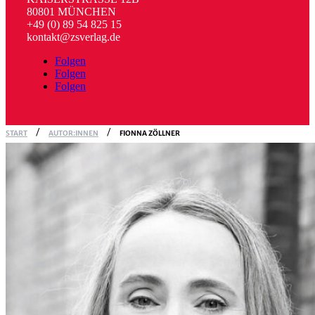
80801 MÜNCHEN
+49 (0) 89 54 825 15
kontakt@zsverlag.de
Folgen
Folgen
Folgen
START
AUTOR:INNEN
FIONNA ZÖLLNER