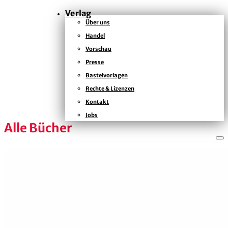
Verlag
Über uns
Handel
KONTAKT
Vorschau
KAISERSTRASSE
Presse
12B
Bastelvorlagen
80801
Rechte & Lizenzen
MÜNCHEN
+49
Kontakt
(0)
Jobs
89
Alle Bücher
54
825
15
kontakt@zsverlag.de
Folgen
Folgen
Folgen