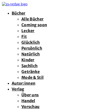
Bücher
Alle Bücher
Coming soon
Lecker
Fit
Glücklich
Persönlich
Natürlich
Kinder
Sachlich
Getränke
Mode & Stil
Autor:innen
Verlag
Über uns
Handel
Vorschau