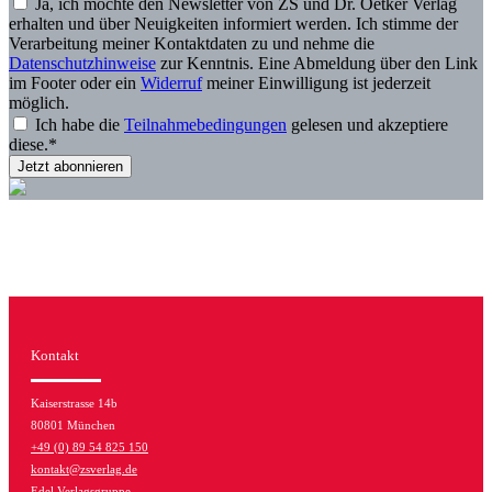
Ja, ich möchte den Newsletter von ZS und Dr. Oetker Verlag
Natürlich Schritt für Schritt illustriert und perfekt in Szene gesetzt
erhalten und über Neuigkeiten informiert werden. Ich stimme der
mit über 400 brillanten Food- und Step-Fotos von Anna Pribyl.
Verarbeitung meiner Kontaktdaten zu und nehme die
Datenschutzhinweise
zur Kenntnis. Eine Abmeldung über den Link
im Footer oder ein
Widerruf
meiner Einwilligung ist jederzeit
möglich.
Ich habe die
Teilnahmebedingungen
gelesen und akzeptiere
diese.*
Kontakt
Kaiserstrasse 14b
80801 München
+49 (0) 89 54 825 150
kontakt@zsverlag.de
Edel Verlagsgruppe