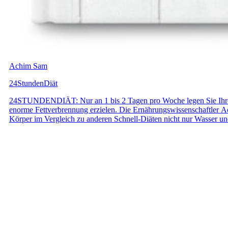
Achim Sam
24StundenDiät
24STUNDENDIÄT: Nur an 1 bis 2 Tagen pro Woche legen Sie Ihren D
enorme Fettverbrennung erzielen. Die Ernährungswissenschaftler
Körper im Vergleich zu anderen Schnell-Diäten nicht nur Wasser und 
weitere Diät, die ihre Versprechen nicht hält und im Jo-Jo-Effekt 
Methode. Die Ergebnisse der 24STUNDENDIÄT stellen sich nicht nu
Hungern, ohne dauerhafte Verbote, dafür mit Spaß, Genuss und m
sogar auf bislang nicht für möglich gehaltene Werte ansteigt.» Prof. 
dauerhaft abzunehmen. Ich würde das neue Modell der 24STUNDEN
Ökotrophologie der Hochschule für Angewandte Wissenschaten Hambu
messbare Ergebnisse einstellen, wie dies hier der Falls ist, hat m
ist ein ehrliches Produkt, das ohne Wundermittel und leere Verspr
Trunz-Carlisi (Sportwissenschaftler und Institutsleiter des IPN «Ins