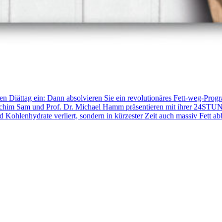
iättag ein: Dann absolvieren Sie ein revolutionäres Fett-weg-Progra
 Achim Sam und Prof. Dr. Michael Hamm präsentieren mit ihrer 24ST
Kohlenhydrate verliert, sondern in kürzester Zeit auch massiv Fett ab
endet? Garantiert nicht! Wissenschaftliche Untersuchungen und renommie
r rasch ein, sondern sind vor allem auch besonders nachhaltig. Schn
aximalem Gewichtsverlust! Expertenstimmen: «Mit der 24STUNDENDIÄT 
Dr. Aloys Berg (Sportmediziner) «Bis vor einiger Zeit hätte ich nicht ge
DIÄT eine kleine Diätrevolution bezeichnen.» Prof. Dr. Michael Ha
rg) «Gute Vorsätze sollte man bekanntlich direkt, binnen 72 Stunden
an gewonnen. Denn bereits kleine Erfolge wirken sich als positive Ve
echungen auskommt. Man nimmt das Heft des Handelns selbst in die Han
titut für Prävention und Nachsorge» in Köln)