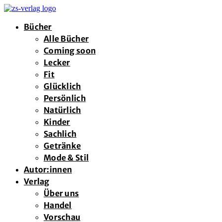
Bücher
Alle Bücher
Coming soon
Lecker
Fit
Glücklich
Persönlich
Natürlich
Kinder
Sachlich
Getränke
Mode & Stil
Autor:innen
Verlag
Über uns
Handel
Vorschau