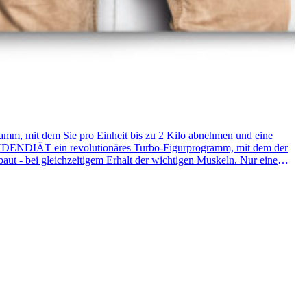
mm, mit dem Sie pro Einheit bis zu 2 Kilo abnehmen und eine
UNDENDIÄT ein revolutionäres Turbo-Figurprogramm, mit dem der
baut - bei gleichzeitigem Erhalt der wichtigen Muskeln. Nur eine
rte Experten bestätigen die Wirksamkeit dieser enorm effektiven
ell abnehmen und im Anschluss schön schlank bleiben: ohne
wird in kurzer Zeit eine enorme Fettverbrennung erreicht, die
dacht, dass es mit einer Kurzdiät gelingt, sinnvoll, gesund und
mm (Ernährungswissenschaftler und Dozent im Department
 in die Tat umsetzen. Wenn sich dann bereits nach 24 Stunden
rstärker aus und motivieren, am Ball zu bleiben. Die 24STUNDENDIÄT
d, nimmt planbar ab und baut nebenbei seine Fitness auf.» Elmar