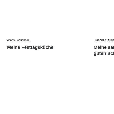
Alfons Schuhbeck
Franziska Rubin
Meine Festtagsküche
Meine san
guten Sc