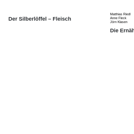
Matthias Riedl
Der Silberlöffel – Fleisch
Anne Fleck
Jörn Klasen
Die Ernä