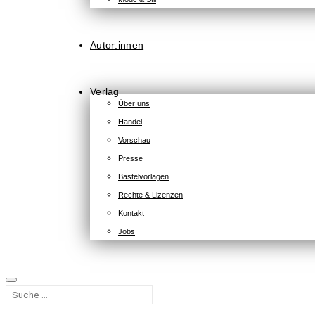
Autor:innen
Verlag
Über uns
Handel
Vorschau
Presse
Bastelvorlagen
Rechte & Lizenzen
Kontakt
Jobs