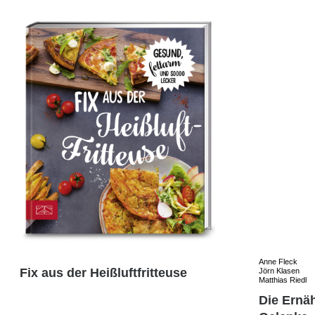
Anne Fleck
Fix aus der Heißluftfritteuse
Jörn Klasen
Matthias Riedl
Die Ernä