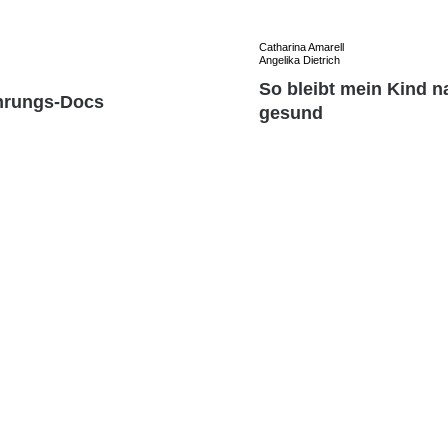
Catharina Amarell
Angelika Dietrich
So bleibt mein Kind na
hrungs-Docs
gesund