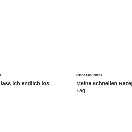
n
Alfons Schuhbeck
lass ich endlich los
Meine schnellen Rezep
Tag