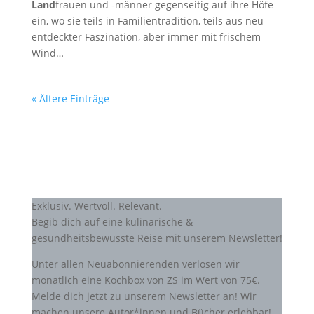
Land
frauen und -männer gegenseitig auf ihre Höfe
ein, wo sie teils in Familientradition, teils aus neu
entdeckter Faszination, aber immer mit frischem
Wind…
« Ältere Einträge
Exklusiv. Wertvoll. Relevant.
Begib dich auf eine kulinarische &
gesundheitsbewusste Reise mit unserem Newsletter!
Unter allen Neuabonnierenden verlosen wir
monatlich eine Kochbox von ZS im Wert von 75€.
Melde dich jetzt zu unserem Newsletter an! Wir
machen unsere Autor*innen und Bücher erlebbar!