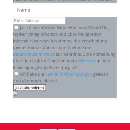
Ja, ich möchte den Newsletter von ZS und Dr.
Oetker Verlag erhalten und über Neuigkeiten
informiert werden. Ich stimme der Verarbeitung
meiner Kontaktdaten zu und nehme die
Datenschutzhinweise
zur Kenntnis. Eine Abmeldung
über den Link im Footer oder ein
Widerruf
meiner
Einwilligung ist jederzeit möglich.
Ich habe die
Teilnahmebedingungen
gelesen
und akzeptiere diese.*